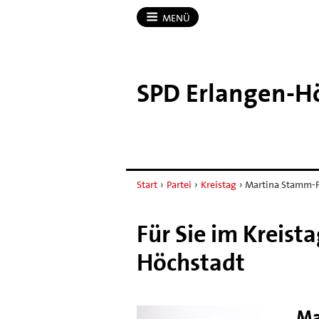
MENÜ
SPD Erlangen-​H
Start
›
Partei
›
Kreistag
›
Martina Stamm-F
Für Sie im Kreist
Höchstadt
Ma