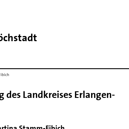
öchstadt
ibich
ag des Landkreises Erlangen-
rtina Stamm-Fibich